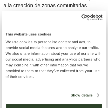
calidad de vida en la Costa
Brava. seguimos a bases
del diseño innovativo que
nos permiten crear objetos
de los que nos complace
This website uses cookies
estar orgullosos.
We use cookies to personalise content and ads, to
provide social media features and to analyse our traffic.
We also share information about your use of our site with
our social media, advertising and analytics partners who
may combine it with other information that you’ve
provided to them or that they’ve collected from your use
Inversores
of their services.
El foco de nuestra actividad — es la
ejecución de proyectos de inversión
Show details
en el ámbito del desarrollo.
Ofrecemos varias opciones de