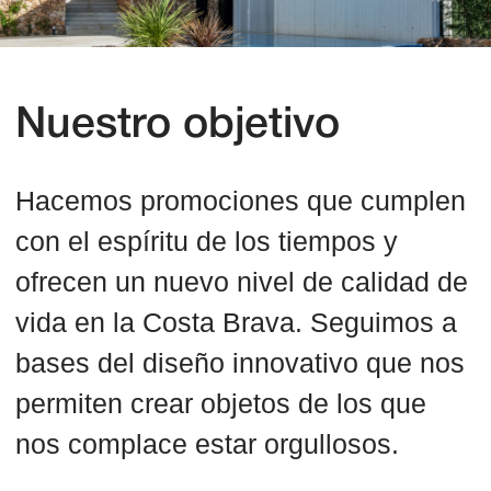
permiten crear objetos de los que
nos complace estar orgullosos.
Arquitectura
Nuestra visión de la arquitectura es
integral. Nuestras prioridades son
tecnologías modernas, funcionalidad y
sencillez.
Medio ambiente
Al diseñar edificios, tenemos en cuenta las
características de los edificios circundantes
y la integración en el paisaje natural de la
Costa Brava. Siempre utilizamos
materiales naturales.