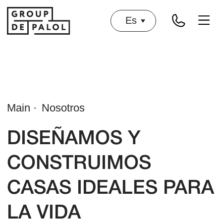
Es
Main ·
Nosotros
DISEÑAMOS Y
CONSTRUIMOS
CASAS IDEALES PARA
LA VIDA
Group de Palol – es un equipo
internacional de especialistas en
arquitectura y desarrollo, desde 2013
ealizamos proyectos de desarrollo en la