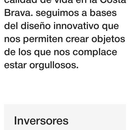
Presionando un botón «Suscribir», tu aceptas
Oficina principal
Spain, Platja d'Aro
+34 678 844 388
info@groupdepalol.com
© 2018–2026 Group de Palol