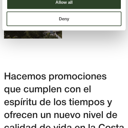
Allow all
inversión y siempre estamos listos
para cooperar.
Deny
Convertirse en un compañero
Contáctenos
Para saber más sobre los proyectos del
Group De Palol
Suscribir