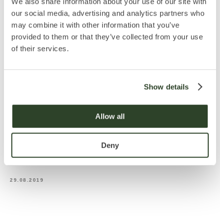
We also share information about your use of our site with
our social media, advertising and analytics partners who
may combine it with other information that you’ve
provided to them or that they’ve collected from your use
of their services.
Мы с гордостью сообщаем о заключении соглашения с
французской сетью Gifi.
Show details
Компания Gifi известна своим широким ассортиментом
товаров для дома и отличным качеством (и при этом —
Allow all
доступными ценами). Gifi станут нашим надежным
партнером в этом важном проекте.
Deny
Спасибо за вашу поддержку и доверие!
© 2018–2026 Group de Palol
29.08.2019